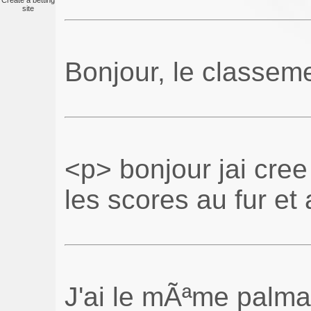
Create a betting
site
Bonjour, le classeme
<p> bonjour jai cre
les scores au fur e
J'ai le mÃªme palma