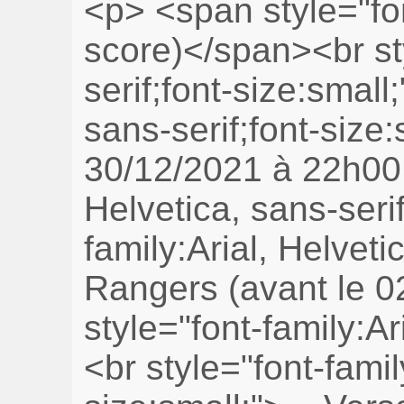
<p> <span style="font-family:Arial, Helvetica, sans-serif;font-size:small;"> Leiceister - Liverpool (avant le 28/12/2021 à 21h00 - score)</span><br style="font-family:Arial, Helvetica, sans-serif;font-size:small;"><span style="font-family:Arial, Helvetica, sans-serif;font-size:small;"> Everton - Newcastle (avant le 30/12/2021 à 20h30 - score)</span><br style="font-family:Arial, Helvetica, sans-serif;font-size:small;"><span style="font-family:Arial, Helvetica, sans-serif;font-size:small;"> Porto - Benfica (avant le 30/12/2021 à 22h00 - score)</span><br style="font-family:Arial, Helvetica, sans-serif;font-size:small;"><span style="font-family:Arial, Helvetica, sans-serif;font-size:small;"> Arsenal - Manchester City (avant le 01/01/2022 à 13h30 - score)</span><br style="font-family:Arial, Helvetica, sans-serif;font-size:small;"><span style="font-family:Arial, Helvetica, sans-serif;font-size:small;"> Celtic - Rangers (avant le 02/01/2022 à 13h00 - score)</span><br style="font-family:Arial, Helvetica, sans-serif;font-size:small;"><span style="font-family:Arial, Helvetica, sans-serif;font-size:small;"> Cannes - Toulouse (avant le 02/01/2022 à 13h45 - score)</span><br style="font-family:Arial, Helvetica, sans-serif;font-size:small;"><span style="font-family:Arial, Helvetica, sans-serif;font-size:small;"> Versaille - La Roche sur Yon (avant le 02/01/2022 à 13h45 - score)</span><br style="font-family:Arial, Helvetica, sans-serif;font-size:small;"><span style="font-family:Arial, Helvetica, sans-serif;font-size:small;"> Brest - Bordeaux (avant le