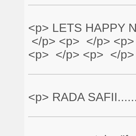
<p> LETS HAPPY N
</p> <p> </p> <p
<p> </p> <p> </p>
<p> RADA SAFII......