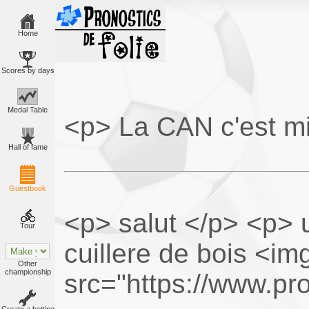
Home
Scores by days
Medal Table
<p> La CAN c'est mi
Hall of fame
Guestbook
<p> salut </p> <p> u
Tour
cuillere de bois <im
Other
championship
src="https://www.pro