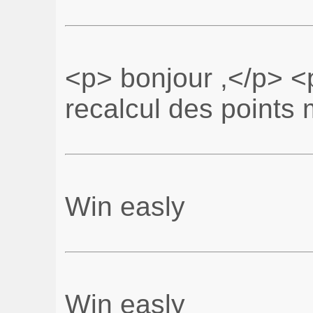
<p> bonjour ,</p> <p
recalcul des points 
Win easly
Win easly